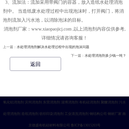
3、流加法：流加采用带阀门的容器，放入造纸水处理消泡
剂中。 当造纸废水处理过程中出现泡沫时，打开阀门，将消
泡剂流加入污水池，以消除泡沫的目标。
消泡剂厂家：www.xiaopaojicj.com ,以上消泡剂内容仅供参考,
详细情况请咨询客服！
上一篇：
水处理消泡剂解决水处理过程中出现的泡沫问题
下一篇：
水处理消泡剂多少钱一吨？
返回
氧化铝消泡剂
滨州消泡剂
东营消泡剂
淄博消泡剂
有机硅消泡剂
聚醚消泡剂
污水
处理消泡剂
造纸消泡剂
纺织印染消泡剂
工业清洗消泡剂
钢结构公司
钢材厂家
南
京德盛有机硅材料有限公司
鲁ICP备13015203号