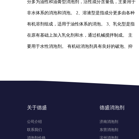
分多为油性和油膏型消泡剂，活性成分含量低，主要用于
非水体系的消泡和消泡。 2、溶液型是指成分更多由各种
有机溶剂组成，适用于油性体系的消泡。 3、乳化型是指
在原有基础上加入乳化剂和水，通过机械搅拌制成。 主
要用于水性消泡剂。 有机硅消泡剂具有良好的破泡、抑
泡和消泡能力，特别是对一些粘稠的泡沫。 而且有机硅
消泡剂耐高温，物理化学性能稳定。
联系我们
关于德盛
德盛消泡剂
公司介绍
济南消泡剂
联系我们
东营消泡剂
消泡剂价格
滨州消泡剂